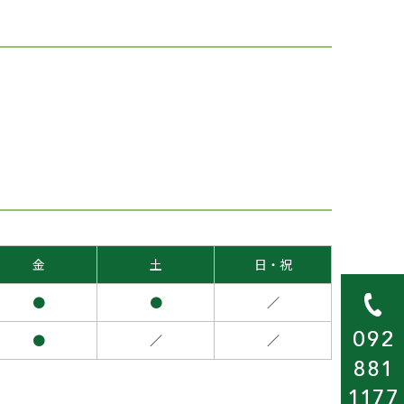
金
土
日・祝
●
●
／
●
／
／