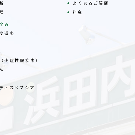
断
よくあるご質問
種
料金
悩み
食道炎
（炎症性腸疾患）
ん
ディスペプシア