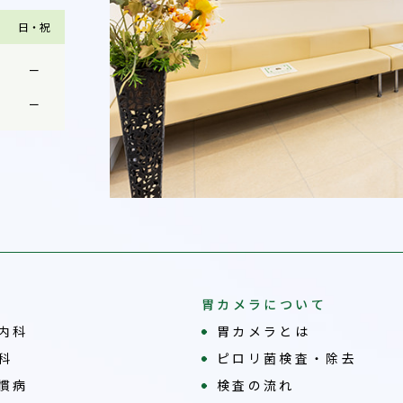
日・祝
ー
ー
胃カメラについて
内科
胃カメラとは
科
ピロリ菌検査・除去
慣病
検査の流れ