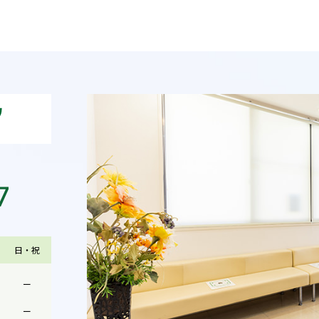
日・祝
ー
ー