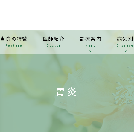
当院の特徴
医師紹介
診療案内
病気別
Feature
Doctor
Menu
Disease
胃炎