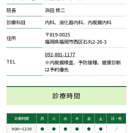
院長
浜田 修二
診療科目
内科、消化器内科、内視鏡内科
〒819-0025
住所
福岡県福岡市西区石丸2-26-3
092-881-1177
TEL
※内視鏡検査、予防接種、健康診断
は予約優先
診療時間
診療時間
月
火
水
木
金
土
日・祝
9:00～12:30
●
●
●
●
●
●
／